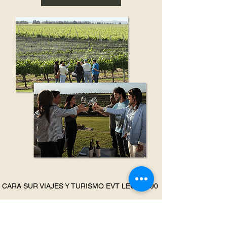
CARA SUR VIAJES Y TURISMO EVT LEG 18390
Whatssap de reservas: +54 9
261 6639421
E-mail:
info@aquimendoza.com.ar