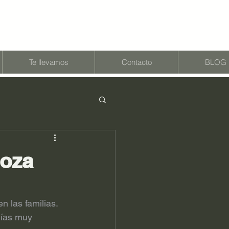
Te llevamos
Contacto
BLOG
doza
 las familias. 
días muy 