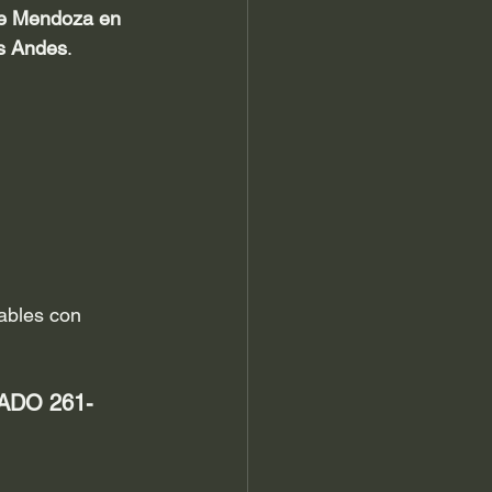
 de Mendoza en 
os Andes
.
ables con 
ADO 261-