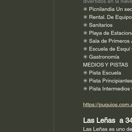
divertidos en la nie
✳️ Picnilandia Un sec
✳️ Rental. De Equipo
✳️ Sanitarios
✳️ Playa de Estacio
✳️ Sala de Primeros 
✳️ Escuela de Esquí
✳️ Gastronomía
MEDIOS Y PISTAS
✳️ Pista Escuela
✳️ Pista Principiante
✳️ Pista Intermedio
https://puquios.com.
Las Leñas  a 
Las Leñas es uno de