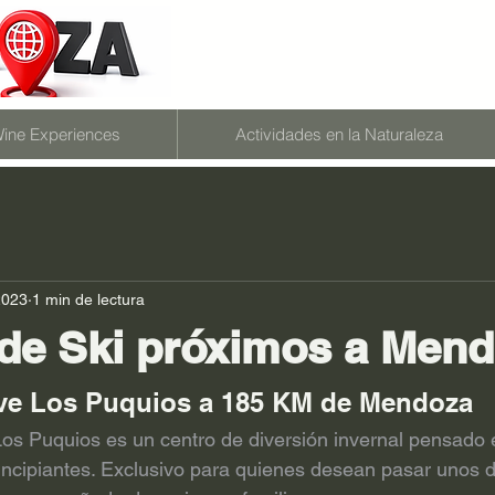
ine Experiences
Actividades en la Naturaleza
2023
1 min de lectura
de Ski próximos a Men
ve Los Puquios a 185 KM de Mendoza
os Puquios es un centro de diversión invernal pensado en
rincipiantes. Exclusivo para quienes desean pasar unos 