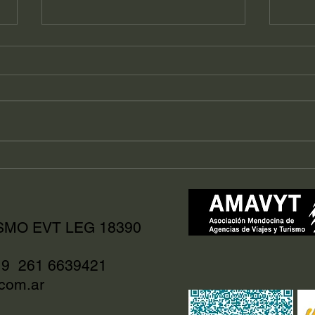
Mendoza festeja sus 7
Fies
estrellas Michelin y se
Fec
convierte en polo
gastronómico mundial
SMO EVT LEG 18390
4 9 261 6639421
com.ar