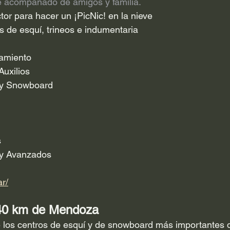
ve acompañado de amigos y familia.
tor para hacer un ¡PicNic! en la nieve
s de esquí, trineos e indumentaria
namiento
Auxilios
 y Snowboard
s
s y Avanzados
ar/
340 km de Mendoza
 los centros de esquí y de snowboard más importantes d