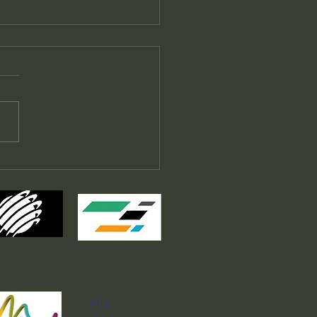
ta de la Vendimia 2026 -
has
PIX