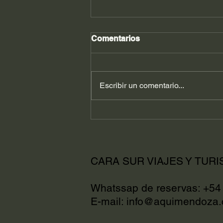
Comentarios
Escribir un comentario...
Vive el rafting
personalizado en
Potrerillos
CARA SUR VIAJES Y TURI
Whatssap de reservas: +5
E-mail:
info@aquimendoza.