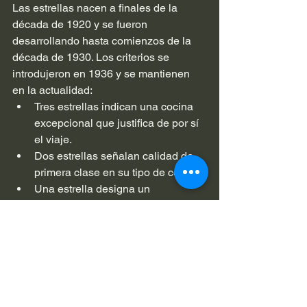
Las estrellas nacen a finales de la 
década de 1920 y se fueron 
desarrollando hasta comienzos de la 
década de 1930. Los criterios se 
introdujeron en 1936 y se mantienen 
en la actualidad:
Tres estrellas indican una cocina 
excepcional que justifica de por sí 
el viaje.
Dos estrellas señalan calidad de 
primera clase en su tipo de cocina.
Una estrella designa un 
restaurante muy bueno en su 
categoría.
Tener una o más estrellas Michelin 
supone que un restaurante es uno de 
los mejores en el mundo.
Los jueces Michelin, que van a los 
restaurantes de forma anónima 