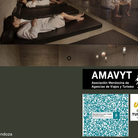
- 
endoza