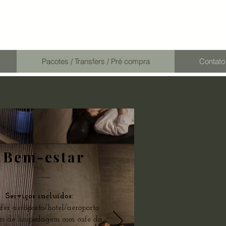
Pacotes / Transfers / Pré compra
Contato
Bem-estar
Serviços incluídos:
fer aeroporto/hotel/aeroporto
tes de hospedagem com café da