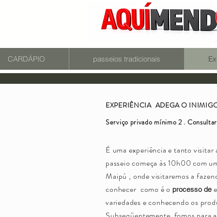
CARDÁPIO
passeios tradicionais
Ex
EXPERIÊNCIA
ADEGA O INIMIGO 
Serviço privado mínimo 2 . Consultar
É uma experiência e tanto visitar
passeio começa às 10h00 com um 
Maipú
, onde visitaremos a
fazend
conhecer
como é o
processo de
variedades e conhecendo os prod
Subseqüentemente
fomos para a