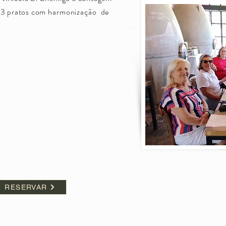
 3 pratos com
harmonização
de
RESERVAR