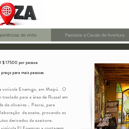
periências de vinho
Passeios a Cavalo de Aventura
$ 17500 por pessoa
 preço para mais pessoas
 a vinícola Enemigo, em
Maipú
. O
traslado para a área de Russel em
a de oliveiras
Pasrai, para
.
elaboração
de azeite, provando as
utos derivados da
azeitona.
 vinícola El Enemigo a contagem